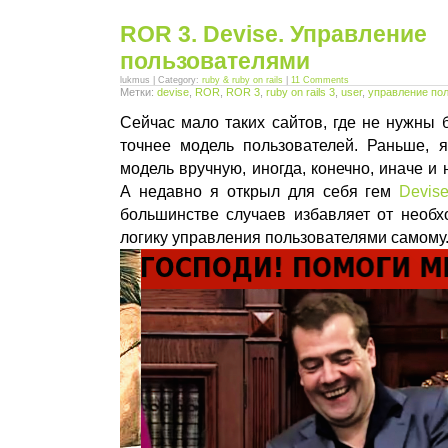
ROR 3. Devise. Управление
пользователями
lukmus | Category:
ruby & ruby on rails
|
11 Comments
Метки:
devise
,
ROR
,
ROR 3
,
ruby on rails 3
,
user
,
управление по
Сейчас мало таких сайтов, где не нужны 
точнее модель пользователей. Раньше, я
модель вручную, иногда, конечно, иначе и 
А недавно я открыл для себя гем
Devis
большинстве случаев избавляет от необх
логику управления пользователями самому