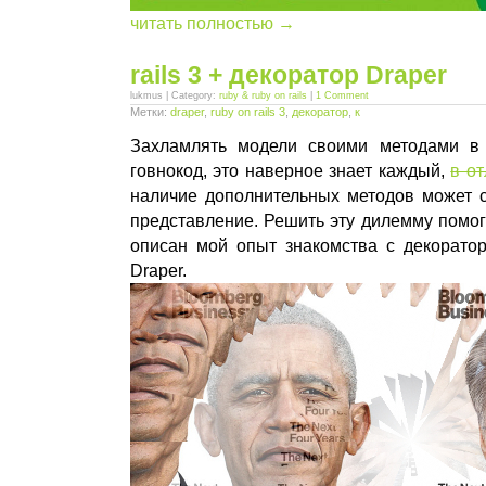
читать полностью →
rails 3 + декоратор Draper
lukmus | Category:
ruby & ruby on rails
|
1 Comment
Метки:
draper
,
ruby on rails 3
,
декоратор
,
к
Захламлять модели своими методами в 
говнокод, это наверное знает каждый,
в о
наличие дополнительных методов может с
представление. Решить эту дилемму помо
описан мой опыт знакомства с декорато
Draper.