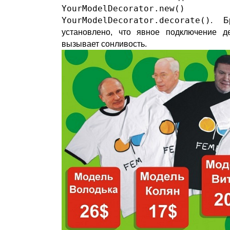
YourModelDecorator.new()
и
YourModelDecorator.decorate()
. Б
установлено, что явное подключение д
вызывает сонливость.