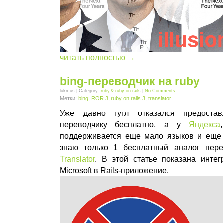
читать полностью →
bing-переводчик на ruby
lukmus | Category:
ruby & ruby on rails
|
No Comments
Метки:
bing
,
ROR 3
,
ruby on rails 3
,
translator
Уже давно гугл отказался предоста
переводчику бесплатно, а у
Яндекса
поддерживается еще мало языков и еще 
знаю только 1 бесплатный аналог пер
Translator
. В этой статье показана интег
Microsoft в Rails-приложение.