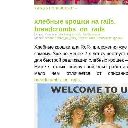
читать полностью →
хлебные крошки на rails.
breadcrumbs_on_rails
lukmus | Category:
ruby & ruby on rails
|
No Comments
Метки:
breadcrumbs_on_rails
,
ruby on rails 3
,
хлебные крошки
Хлебные крошки для RoR-приложения уже 
самому. Уже не менее 2-х лет существует
для быстрой реализации хлебных крошек
Ниже я только опишу свой опыт работы с
мало чем отличается от описа
breadcrumbs_on_rails
.