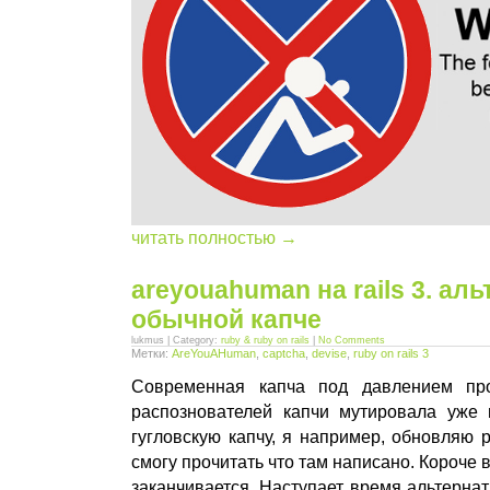
читать полностью →
areyouahuman на rails 3. ал
обычной капче
lukmus | Category:
ruby & ruby on rails
|
No Comments
Метки:
AreYouAHuman
,
captcha
,
devise
,
ruby on rails 3
Современная капча под давлением про
распознователей капчи мутировала уже в
гугловскую капчу, я например, обновляю р
смогу прочитать что там написано. Короче
заканчивается. Наступает время альтернат