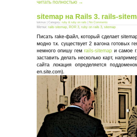
читать полностью →
sitemap на Rails 3. rails-site
lukmus | Category:
ruby & ruby on rails
|
No Comments
Метки:
rails-sitemap
,
ROR 3
,
ruby on rails 3
,
sitemap
Писать rake-файл, который сделает sitema
модно т.к. существует 2 вагона готовых г
немного опишу гем
rails-sitemap
и самое г
заставить делать несколько карт, например
сайта локация определяется поддоменом 
en.site.com).