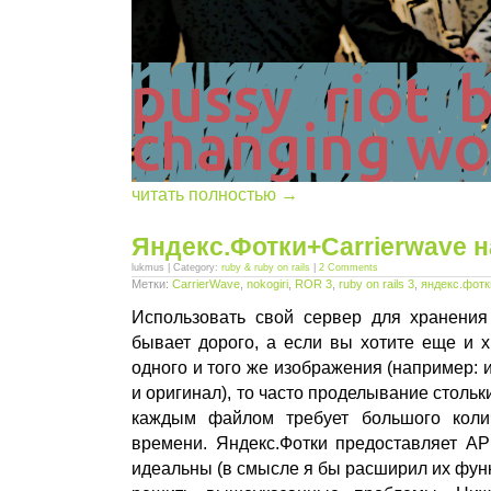
читать полностью →
Яндекс.Фотки+Carrierwave на
lukmus | Category:
ruby & ruby on rails
|
2 Comments
Метки:
CarrierWave
,
nokogiri
,
ROR 3
,
ruby on rails 3
,
яндекс.фотк
Использовать свой сервер для хранени
бывает дорого, а если вы хотите еще и 
одного и того же изображения (например: 
и оригинал), то часто проделывание столь
каждым файлом требует большого колич
времени. Яндекс.Фотки предоставляет API
идеальны (в смысле я бы расширил их функ