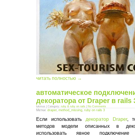
читать полностью →
автоматическое подключен
декоратора от Draper в rails 
lukmus | Category:
ruby & ruby on rails
|
No Comments
Метки:
draper
,
method_missing
,
ruby on rails 3
Если использовать
декоратор Draper
, 
методов модели описанных в декор
использовать явное подключение