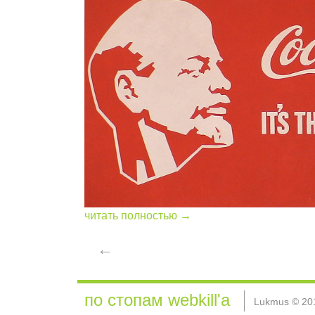
читать полностью →
←
по стопам webkill'а
Lukmus © 20