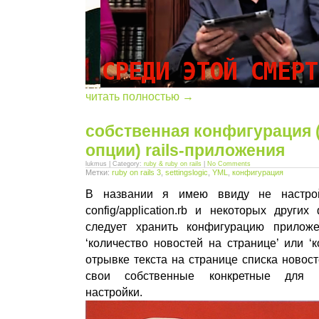
читать полностью →
собственная конфигурация 
опции) rails-приложения
lukmus | Category:
ruby & ruby on rails
|
No Comments
Метки:
ruby on rails 3
,
settingslogic
,
YML
,
конфигурация
В названии я имею ввиду не настрой
config/application.rb и некоторых других
следует хранить конфигурацию прилож
‘количество новостей на странице’ или ‘
отрывке текста на странице списка новосте
свои собственные конкретные для 
настройки.