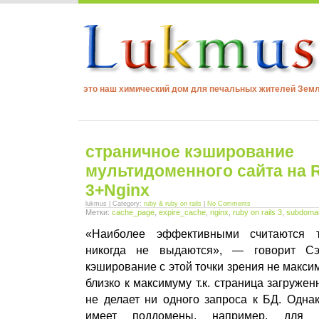
это наш химический дом для печальных жителей Зем
страничное кэширование
мультидоменного сайта на R
3+Nginx
lukmus | Category:
ruby & ruby on rails
|
No Comments
Метки:
cache_page
,
expire_cache
,
nginx
,
ruby on rails 3
,
subdoma
«Наиболее эффективными считаются т
никогда не выдаются», ― говорит Сэ
кэширование с этой точки зрения не макси
близко к максимуму т.к. страница загруже
не делает ни одного запроса к БД. Однак
имеет поддомены, например, для о