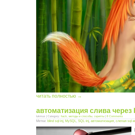
читать полностью →
автоматизация слива через bl
lukmus | Category:
hack
,
методы и способы
,
скрипты
|
8 Comments
Метки:
blind sql-inj
,
MySQL
,
SQL-inj
,
автоматизация
,
слепая sql 