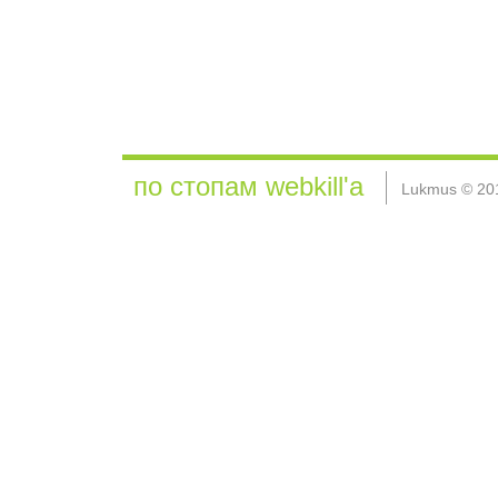
по стопам webkill'а
Lukmus © 20