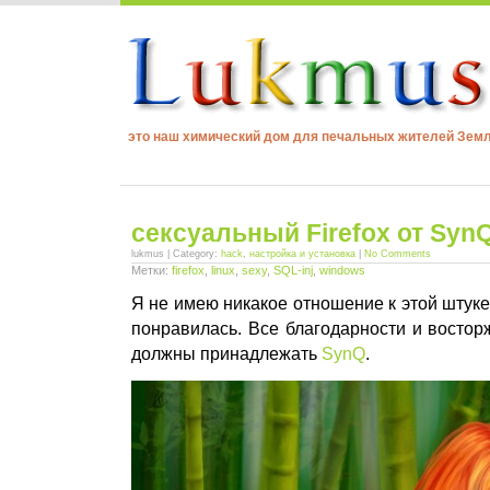
это наш химический дом для печальных жителей Зем
сексуальный Firefox от Syn
lukmus | Category:
hack
,
настройка и установка
|
No Comments
Метки:
firefox
,
linux
,
sexy
,
SQL-inj
,
windows
Я не имею никакое отношение к этой штуке
понравилась. Все благодарности и восто
должны принадлежать
SynQ
.