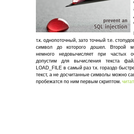
т.к. однопоточный, зато точный т.е. стопу
символ до которого дошел. Второй мн
немного недовычисляет при частых о
допустим для вычисления текста фа
LOAD_FILE в самый раз т.к. гораздо быстр
текст, а не досчитанные символы можно са
пробежатся по ним первым скриптом.
чита