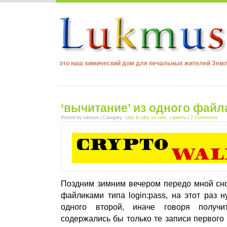
это наш химический дом для печальных жителей Зем
‘вычитание’ из одного файл
Posted by lukmus | Category:
ruby & ruby on rails
,
скрипты
|
2 Comments
Поздним зимним вечером передо мной сно
файликами типа login:pass, на этот раз 
одного второй, иначе говоря получи
содержались бы только те записи первого 