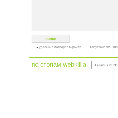
«
удаление повторов в файле
как установить rub
по стопам webkill'а
Lukmus © 20