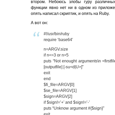
втором. Небоюсь злобы гуру различны
функции явно нет ни в одном из приложен
опять написал скриптик, и опять на Ruby.
А вот он:
#!/usr/bin/ruby
require ‘base64′
n=ARGV.size
if n<=3 or n>5
puts “Not enought arguments\n <firstfi
[outputfile] [-su<d|U>]”
exit
end
$fi_file=ARGV[0]
$se_file=ARGV[1]
$sign=ARGV[2]
if $sign!=’+’ and $sign!=’-’
puts “Unknow argument #{$sign}”
exit