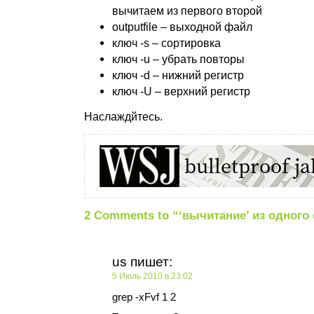
вычитаем из первого второй
outputfile – выходной файл
ключ -s – сортировка
ключ -u – убрать повторы
ключ -d – нижний регистр
ключ -U – верхний регистр
Наслаждйтесь.
2 Comments to “‘вычитание’ из одного
us
пишет:
5 Июль 2010 в 23:02
grep -xFvf 1 2