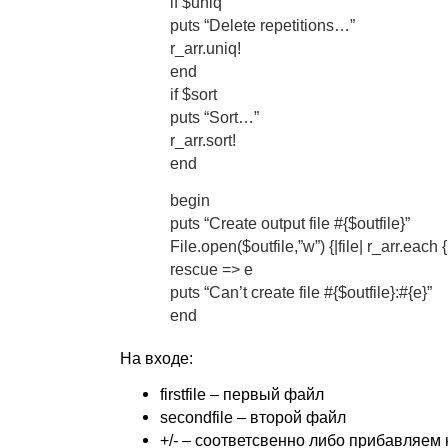
if $uniq
puts “Delete repetitions…”
r_arr.uniq!
end
if $sort
puts “Sort…”
r_arr.sort!
end
begin
puts “Create output file #{$outfile}”
File.open($outfile,”w”) {|file| r_arr.each {|
rescue => e
puts “Can’t create file #{$outfile}:#{e}”
end
На входе:
firstfile – первый файл
secondfile – второй файл
+/- – соответсвенно либо прибавляем 