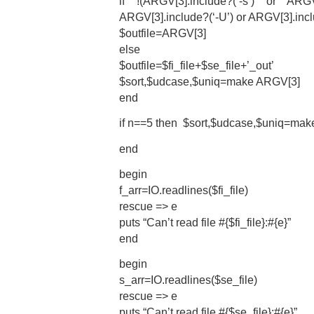
if !(ARGV[3].include?(‘-s’) or ARGV[
ARGV[3].include?(‘-U’) or ARGV[3].inclu
$outfile=ARGV[3]
else
$outfile=$fi_file+$se_file+’_out’
$sort,$udcase,$uniq=make ARGV[3]
end
if n==5 then $sort,$udcase,$uniq=ma
end
begin
f_arr=IO.readlines($fi_file)
rescue => e
puts “Can’t read file #{$fi_file}:#{e}”
end
begin
s_arr=IO.readlines($se_file)
rescue => e
puts “Can’t read file #{$se_file}:#{e}”