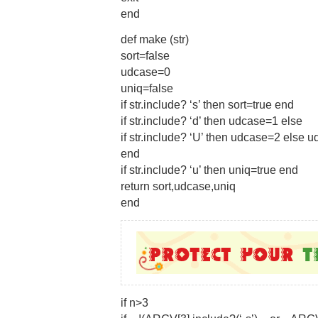
end
def make (str)
sort=false
udcase=0
uniq=false
if str.include? ‘s’ then sort=true end
if str.include? ‘d’ then udcase=1 else
if str.include? ‘U’ then udcase=2 else
end
if str.include? ‘u’ then uniq=true end
return sort,udcase,uniq
end
if n>3