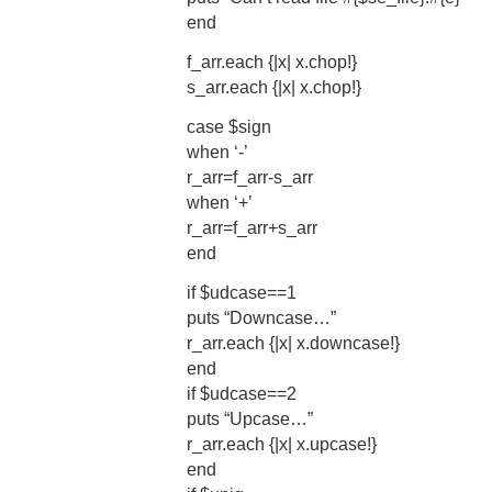
end
f_arr.each {|x| x.chop!}
s_arr.each {|x| x.chop!}
case $sign
when ‘-’
r_arr=f_arr-s_arr
when ‘+’
r_arr=f_arr+s_arr
end
if $udcase==1
puts “Downcase…”
r_arr.each {|x| x.downcase!}
end
if $udcase==2
puts “Upcase…”
r_arr.each {|x| x.upcase!}
end