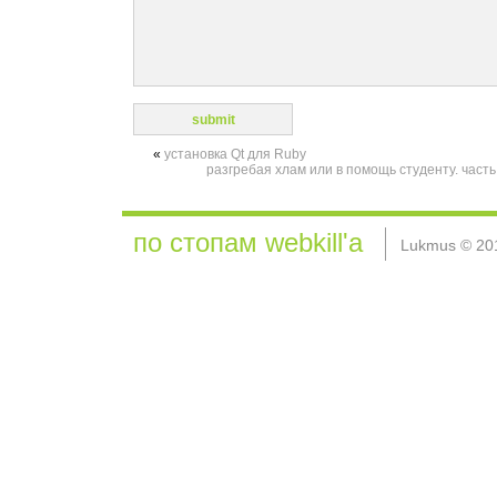
«
установка Qt для Ruby
разгребая хлам или в помощь студенту. част
по стопам webkill'а
Lukmus © 20