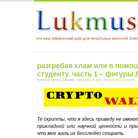
это наш химический дом для печальных жителей Зем
разгребая хлам или в помо
студенту. часть 1 – фигуры 
Posted by lukmus | Category:
ruby & ruby on rails
,
скрипты
|
No Comments
Те скрипты, что я здесь приведу не имею
прикладной или научной ценности и пр
что мне жаль их бесследно стирать.