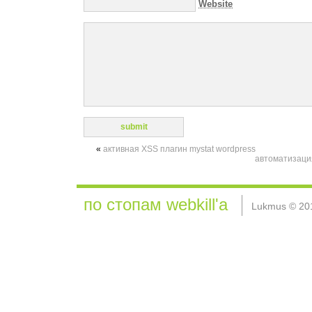
Website
«
активная XSS плагин mystat wordpress
автоматизация 
по стопам webkill'а
Lukmus © 20