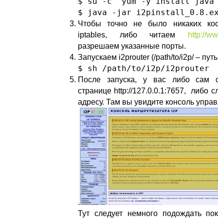
$ su -c 'yum -y install java
$ java -jar i2pinstall_0.8.e
Чтобы точно не было никаких ко
iptables, либо читаем
http://w
разрешаем указанные порты.
Запускаем i2prouter (/path/to/i2p/ – пу
$ sh /path/to/i2p/i2prouter
После запуска, у вас либо сам о
странице http://127.0.0.1:7657, либо 
адресу. Там вы увидите консоль управ
.
Тут следует немного подождать по