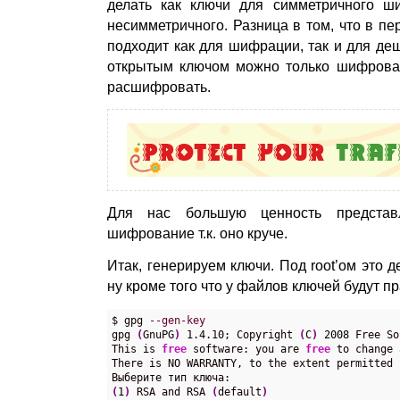
делать как ключи для симметричного ш
несимметричного. Разница в том, что в пе
подходит как для шифрации, так и для де
открытым ключом можно только шифрова
расшифровать.
Для нас большую ценность представл
шифрование т.к. оно круче.
Итак, генерируем ключи. Под root’ом это д
ну кроме того что у файлов ключей будут пр
$ gpg 
--gen-key
gpg 
(
GnuPG
)
 1.4.10; Copyright 
(
C
)
2008
 Free So
This is 
free
 software: you are 
free
 to change 
There is NO WARRANTY, to the extent permitted b
(
1
)
 RSA and RSA 
(
default
)