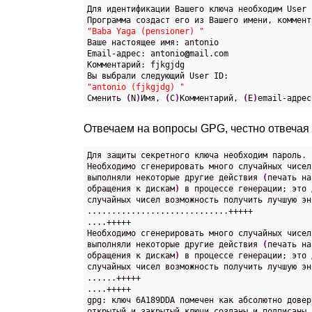
Для идентификации Вашего ключа необходим User I
"Baba Yaga (pensioner) "

Ваше настоящее имя: antonio

Email-адрес: antonio
@
mail.com

Комментарий: fjkgjdg

"antonio (fjkgjdg) "

Сменить 
(
N
)
Имя, 
(
C
)
Комментарий, 
(
E
)
email-адрес
Отвечаем на вопросы GPG, честно отвечая
Для защиты секретного ключа необходим пароль.

Необходимо сгенерировать много случайных чисел
выполняли некоторые другие действия 
(
печать на
обращения к дискам
)
 в процессе генерации; это 
случайных чисел возможность получить лучшую энт
.............................+++++

....+++++

Необходимо сгенерировать много случайных чисел
выполняли некоторые другие действия 
(
печать на
обращения к дискам
)
 в процессе генерации; это 
случайных чисел возможность получить лучшую энт
......+++++

....+++++

gpg: ключ 6A189DDA помечен как абсолютно доверя
открытый и закрытый ключи созданы и подписаны.
