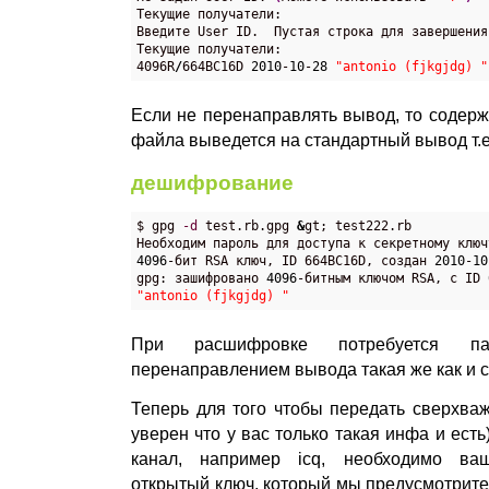
Текущие получатели:

Введите User ID.  Пустая строка для завершения
Текущие получатели:

4096R
/
664BC16D 
2010
-
10
-
28
"antonio (fjkgjdg) "
Если не перенаправлять вывод, то содер
файла выведется на стандартный вывод т.е.
дешифрование
$ gpg 
-d
 test.rb.gpg 
&
gt; test222.rb

Необходим пароль для доступа к секретному ключ
4096
-бит RSA ключ, ID 664BC16D, создан 
2010
-
10
gpg: зашифровано 
4096
-битным ключом RSA, с ID 
"antonio (fjkgjdg) "
При расшифровке потребуется па
перенаправлением вывода такая же как и 
Теперь для того чтобы передать сверхва
уверен что у вас только такая инфа и есть
канал, например icq, необходимо ва
открытый ключ, который мы предусмотрите