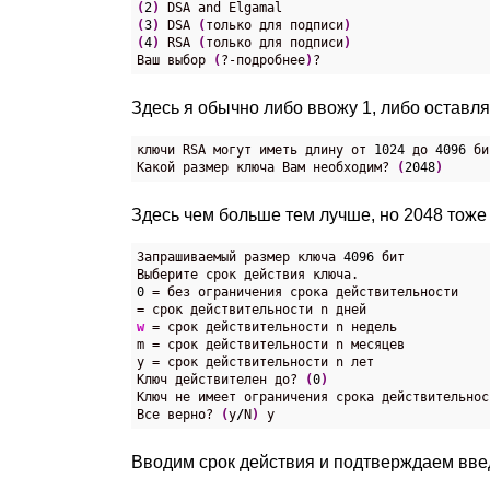
(
2
)
(
3
)
 DSA 
(
только для подписи
)
(
4
)
 RSA 
(
только для подписи
)
Ваш выбор 
(
?-подробнее
)
?
Здесь я обычно либо ввожу 1, либо оставл
ключи RSA могут иметь длину от 
1024
 до 
4096
 би
Какой размер ключа Вам необходим? 
(
2048
)
Здесь чем больше тем лучше, но 2048 тоже 
Запрашиваемый размер ключа 
4096
 бит

0
 = без ограничения срока действительности

w
 = срок действительности n недель

m = срок действительности n месяцев

y = срок действительности n лет

Ключ действителен до? 
(
0
)
Ключ не имеет ограничения срока действительност
Все верно? 
(
y
/
N
)
 y
Вводим срок действия и подтверждаем вв