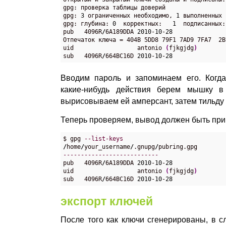
gpg: проверка таблицы доверий

gpg: 
3
 ограниченных необходимо, 
1
 выполненных 
gpg: глубина: 
0
  корректных:   
1
  подписанных:
pub   4096R
/
6A189DDA 
2010
-
10
-
28
Отпечаток ключа = 404B 5DD8 79F1 7AD9 7FA7  2B
uid                  antonio 
(
fjkgjdg
)
sub   4096R
/
664BC16D 
2010
-
10
-
28
Вводим пароль и запоминаем его. Когд
какие-нибудь действия берем мышку в
вырисовываем ей амперсант, затем тильду и
Теперь проверяем, вывод должен быть при
$ gpg 
--list-keys
/
home
/
your_username
/
.gnupg
/
---------------------------

pub   4096R
/
6A189DDA 
2010
-
10
-
28
uid                  antonio 
(
fjkgjdg
)
sub   4096R
/
664BC16D 
2010
-
10
-
28
экспорт ключей
После того как ключи сгенерированы, в с