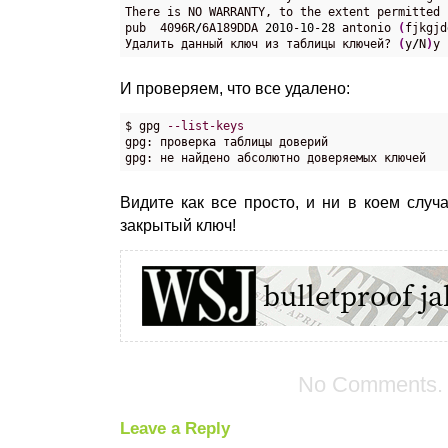
There is NO WARRANTY, to the extent permitted b
pub  4096R
/
6A189DDA 
2010
-
10
-
28
 antonio 
(
fjkgjd
Удалить данный ключ из таблицы ключей? 
(
y
/
N
)
y
И проверяем, что все удалено:
$ gpg 
--list-keys
gpg: проверка таблицы доверий

gpg: не найдено абсолютно доверяемых ключей
Видите как все просто, и ни в коем случ
закрытый ключ!
No Comments.
Leave a Reply