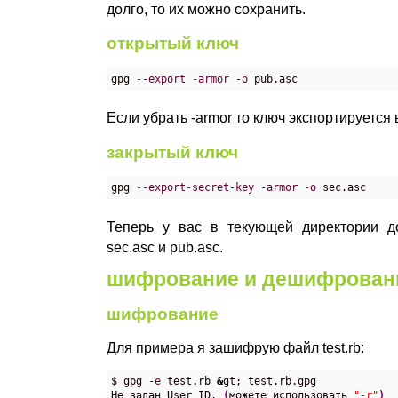
долго, то их можно сохранить.
открытый ключ
gpg 
--export
-armor
-o
 pub.asc
Если убрать -armor то ключ экспортируется
закрытый ключ
gpg 
--export-secret-key
-armor
-o
 sec.asc
Теперь у вас в текующей директории д
sec.asc и pub.asc.
шифрование и дешифрован
шифрование
Для примера я зашифрую файл test.rb:
$ gpg 
-e
 test.rb 
&
gt; test.rb.gpg

Не задан User ID. 
(
можете использовать 
"-r"
)