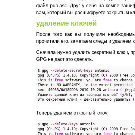
файл pub.asc. Друг у себя на компе заши
вам, который вы расшифруете закрытым к
удаление ключей
После того как вы получили необходим
прочитали его, заметаем следы и удаляем 
Сначала нужно удалить секретный ключ, пр
GPG не даст это сделать.
$ gpg 
--delete-secret-keys
 antonio

gpg 
(
GnuPG
)
 1.4.10; Copyright 
(
C
)
2008
 Free So
This is 
free
 software: you are 
free
 to change 
There is NO WARRANTY, to the extent permitted b
sec  4096R
/
6A189DDA 
2010
-
10
-
28
 antonio 
(
fjkgjd
Удалить данный ключ из таблицы ключей? 
(
y
/
N
)
y

Это секретный ключ
!
 - действительно удалить? 
(
Теперь удаляем открытый ключ:
$ gpg 
--delete-keys
 antonio

gpg 
(
GnuPG
)
 1.4.10; Copyright 
(
C
)
2008
 Free So
This is 
free
 software: you are 
free
 to change 