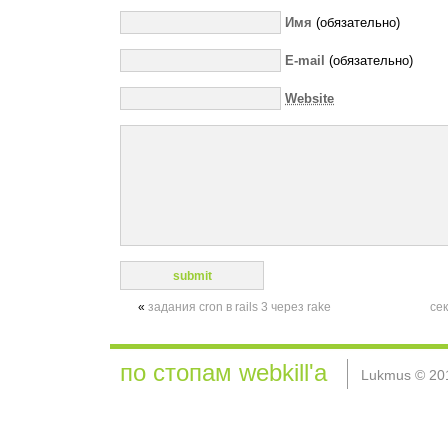
Имя
(обязательно)
E-mail
(обязательно)
Website
«
задания cron в rails 3 через rake
сек
по стопам webkill'а
Lukmus © 20