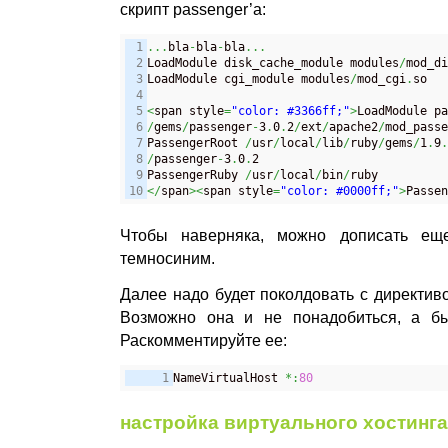
скрипт passenger’а:
1

...
bla
-
bla
-
bla
...
2

LoadModule disk_cache_module modules
/
mod_di
3

LoadModule cgi_module modules
/
mod_cgi
.
so

4

5

<
span style
=
"color: #3366ff;"
>
LoadModule pa
6

/
gems
/
passenger
-
3
.
0
.
2
/
ext
/
apache2
/
mod_passe
7

PassengerRoot 
/
usr
/
local
/
lib
/
ruby
/
gems
/
1
.
9
.
8

/
passenger
-
3
.
0
.
2

9

PassengerRuby 
/
usr
/
local
/
bin
/
</
span
><
span style
=
"color: #0000ff;"
>
Passen
Чтобы наверняка, можно дописать ещ
темносиним.
Далее надо будет поколдовать с директи
Возможно она и не понадобиться, а бы
Раскомментируйте ее:
NameVirtualHost 
*:
80
настройка виртуального хостинга