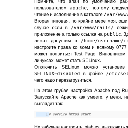
Помните, что апач по умолчанию раб
пользователем
apache
, поэтому следу
чтение и исполнение в каталоге
/var/www
Вторая типовая, по крайне мере моя, оши
случае если в
/var/www/rails/
лежит
приложение а только ссылка на
public
. З
лежат допустим в
/home/username/r
настроите права ко всем и всякому 0777
может появиться Test Page. Виновником 
линуксах, может стать SELinux.
Отключить SELinux можно установив 
SELINUX=disabled
в файле
/etc/se
чего надо перезагрузиться.
На этом грубая настройка Apache под Rub
Запускайте Apache как умеете, у меня, н
выглядит так:
# service httpd start
Не забудьте настроить iptables, выключить 