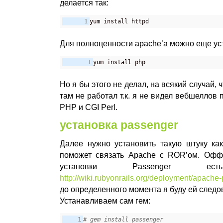
делается так:
yum install httpd
Для полноценности apache’а можно еще ус
yum install php
Но я бы этого не делал, на всякий случай, 
там не работал т.к. я не видел вебшеллов 
PHP и CGI Perl.
установка passenger
Далее нужно установить такую штуку как
поможет связать Apache с ROR’ом. Офф
установки Passenger
http://wiki.rubyonrails.org/deployment/apache
до определенного момента я буду ей следо
Устанавливаем сам гем:
# gem install passenger