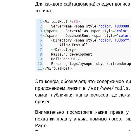
Для каждого сайта(домена) следует дописат
то типа:
1

<
VirtualHost 
*:
80
>
2

    ServerName 
<
span style
=
"color: #800080;
3

</
span
>
    ServerAlias 
<
span style
=
"color: 
4

</
span
>
    DocumentRoot 
<
span style
=
"color:
5

<
Directory 
<
span style
=
"color: #3366ff;
6

        Allow from all

7

</
Directory
>
8

    RailsEnv development

9

    RailsBaseURI 
/
10

    ErrorLog logs
/
mysuperrubyonrailsunderap
</
VirtualHost
>
Эта конфа обозначает, что содержимое д
приложением лежит в
/var/www/rails
самая публичная папка рельсов где лежа
прочее.
Внимательно посмотрите какие права у 
нехватки прав у апача, помимо логов, я
Page
.