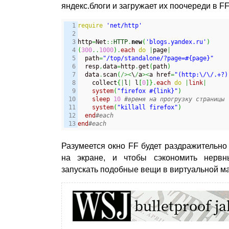
яндекс.блоги и загружает их поочереди в FF
1

require
'net/http'
2

3

http
=
Net
::
HTTP
.
new
(
'blogs.yandex.ru'
)
4

(
300
..
1000
)
.
each
do
|
page
|
5

  path
=
"/top/standalone/?page=#{page}"
6

  resp
,
data
=
http
.
get
(
path
)
7

  data
.
scan
(
/><
\
/
a
><
a href
=
"(http:\/\/.+?)
8

    collect
{
|
l
|
 l
[
0
]
}
.
each
do
|
link
|
9

system
(
"firefox #{link}"
)
10

sleep
10
11

system
(
"killall firefox"
)
12

end
end
#each
Разумеется окно FF будет раздражительно 
на экране, и чтобы сэкономить нервн
запускать подобные вещи в виртуальной м