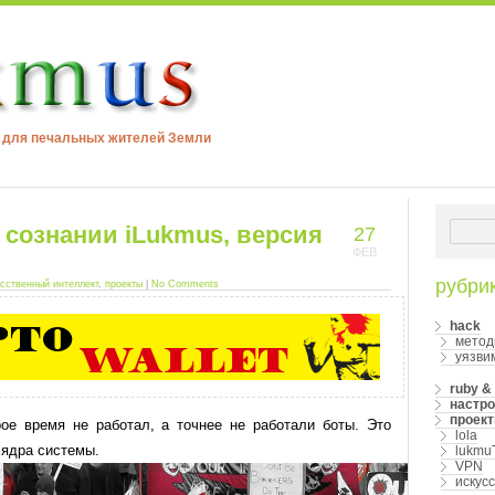
м для печальных жителей Земли
сознании iLukmus, версия
27
ФЕВ
рубри
сственный интеллект
,
проекты
|
No Comments
hack
метод
уязви
ruby & 
настро
проек
ое время не работал, а точнее не работали боты. Это
lola
 ядра системы.
lukmu
VPN
искус