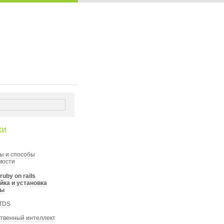
ки
ы и способы
мости
ruby on rails
йка и установка
ты
TDS
ственный интеллект