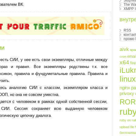
StopWa
ователем ВК.
The Wal
XMPP l
внутр
RSS
контак
промо
ИИ
aivk
apa
emai
cron
 есть СИИ, у нее есть свои экземпляры, отличные между
x64
fir
фраз и правил. Все экземпляры родствены т.к. все
iLu
ксикон, правила и фундуметальные правила. Правила и
linux
зить.
nginx
pa
десь аналогию СИИ с классом, экземпляром класса и
privoxy
ООП, но она не совсем уместна.
ROR
ется с человеком в рамках одной собственной сессии,
 СИИ. Сессия сохраняет всю выданную человеком
ruby
огическую цепочку диалога.
ruby on rai
upload file
бесплатны