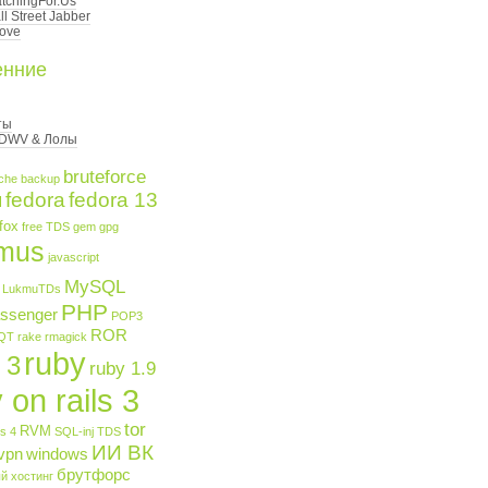
tchingFor.Us
l Street Jabber
ove
енние
ты
 DWV & Лолы
bruteforce
che
backup
fedora
fedora 13
l
efox
free TDS
gem
gpg
kmus
javascript
MySQL
LukmuTDs
PHP
ssenger
POP3
ROR
QT
rake
rmagick
ruby
 3
ruby 1.9
 on rails 3
tor
RVM
ls 4
SQL-inj
TDS
ИИ ВК
vpn
windows
брутфорс
й хостинг