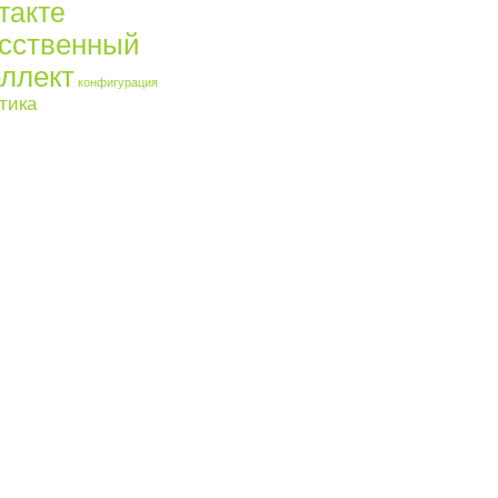
такте
усственный
ллект
конфигурация
тика