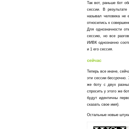
Так вот, раньше бот о
сессии. В результате
называл человека не 
относились к совершен
Для однозначности от
сессию, но все разго
ИИВК однозначно соотв
и 1 его сессия.
сейчас
Теперь все иначе, сейч
эти сессии бессрочно. 
же боту с двух разны
спросить у этого же бот
будут идентичны перв
сказать свое имя).
Остальные новые штуки 