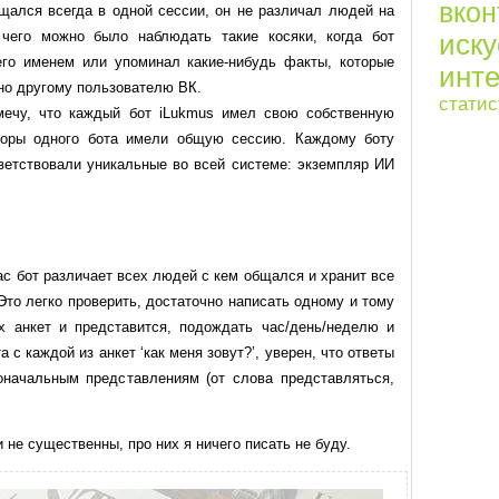
вкон
бщался всегда в одной сессии, он не различал людей на
 чего можно было наблюдать такие косяки, когда бот
иск
его именем или упоминал какие-нибудь факты, которые
инте
но другому пользователю ВК.
статис
мечу, что каждый бот iLukmus имел свою собственную
воры одного бота имели общую сессию. Каждому боту
етствовали уникальные во всей системе: экземпляр ИИ
ас бот различает всех людей с кем общался и хранит все
Это легко проверить, достаточно написать одному и тому
х анкет и представится, подождать час/день/неделю и
а с каждой из анкет ‘как меня зовут?’, уверен, что ответы
оначальным представлениям (от слова представляться,
не существенны, про них я ничего писать не буду.