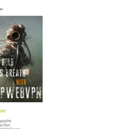
ты
ие
ebVPN
la Run