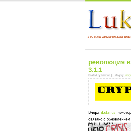
это наш химический до
революция в 
3.1.1
Posted by lukmus | Category:
иску
Вчера
iLukmus
некотор
связано с обновлением