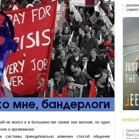
разное
скрип
внешн
ий не много и в большинстве своем они мелкие, но одно
ное и архиважное.
DeepW
Run Lo
ии системы принципиально изменен способ общения