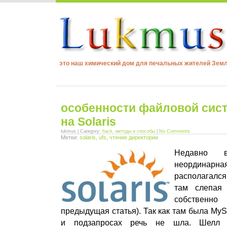
это наш химический дом для печальных жителей Зем
особенности файловой сис
на Solaris
lukmus | Category:
hack
,
методы и способы
|
No Comments
Метки:
solaris
,
ufs
,
чтение директории
Недавно 
неординарн
располагался
там слепая 
собственн
предыдущая статья). Так как там была MyS
и подзапросах речь не шла. Шелл 