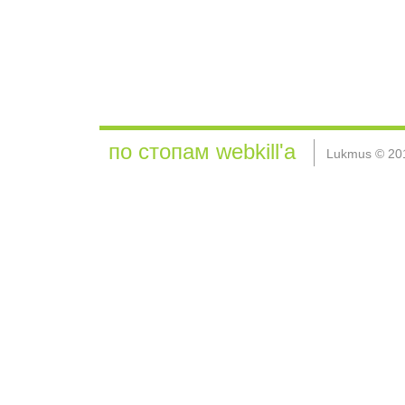
по стопам webkill'а
Lukmus © 20